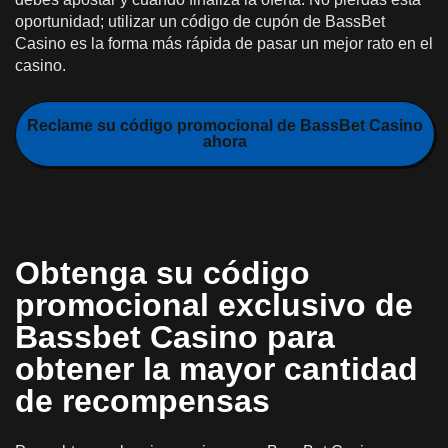
oportunidad; utilizar un código de cupón de BassBet
Casino es la forma más rápida de pasar un mejor rato en el
casino.
Reclame su código promocional de BassBet Casino
ahora
Obtenga su código
promocional exclusivo de
Bassbet Casino para
obtener la mayor cantidad
de recompensas