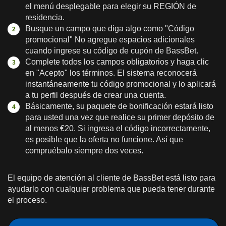
el menú desplegable para elegir su REGIÓN de
residencia.
Busque un campo que diga algo como "Código
promocional" No agregue espacios adicionales
cuando ingrese su código de cupón de BassBet.
Complete todos los campos obligatorios y haga clic
en "Acepto" los términos. El sistema reconocerá
instantáneamente tu código promocional y lo aplicará
a tu perfil después de crear una cuenta.
Básicamente, su paquete de bonificación estará listo
para usted una vez que realice su primer depósito de
al menos €20. Si ingresa el código incorrectamente,
es posible que la oferta no funcione. Así que
compruébalo siempre dos veces.
El equipo de atención al cliente de BassBet está listo para
ayudarlo con cualquier problema que pueda tener durante
el proceso.