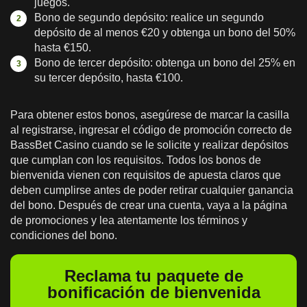
juegos.
Bono de segundo depósito: realice un segundo
depósito de al menos €20 y obtenga un bono del 50%
hasta €150.
Bono de tercer depósito: obtenga un bono del 25% en
su tercer depósito, hasta €100.
Para obtener estos bonos, asegúrese de marcar la casilla
al registrarse, ingresar el código de promoción correcto de
BassBet Casino cuando se le solicite y realizar depósitos
que cumplan con los requisitos. Todos los bonos de
bienvenida vienen con requisitos de apuesta claros que
deben cumplirse antes de poder retirar cualquier ganancia
del bono. Después de crear una cuenta, vaya a la página
de promociones y lea atentamente los términos y
condiciones del bono.
Reclama tu paquete de
bonificación de bienvenida