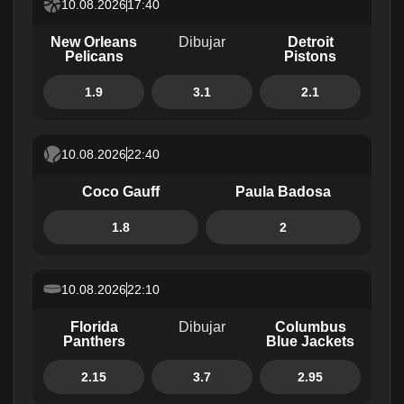
10.08.2026
17:40
New Orleans
Dibujar
Detroit
Pelicans
Pistons
1.9
3.1
2.1
10.08.2026
22:40
Coco Gauff
Paula Badosa
1.8
2
10.08.2026
22:10
Florida
Dibujar
Columbus
Panthers
Blue Jackets
2.15
3.7
2.95