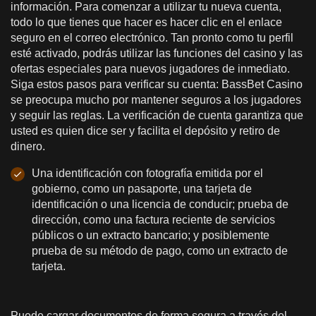
información. Para comenzar a utilizar tu nueva cuenta,
todo lo que tienes que hacer es hacer clic en el enlace
seguro en el correo electrónico. Tan pronto como tu perfil
esté activado, podrás utilizar las funciones del casino y las
ofertas especiales para nuevos jugadores de inmediato.
Siga estos pasos para verificar su cuenta: BassBet Casino
se preocupa mucho por mantener seguros a los jugadores
y seguir las reglas. La verificación de cuenta garantiza que
usted es quien dice ser y facilita el depósito y retiro de
dinero.
Una identificación con fotografía emitida por el
gobierno, como un pasaporte, una tarjeta de
identificación o una licencia de conducir; prueba de
dirección, como una factura reciente de servicios
públicos o un extracto bancario; y posiblemente
prueba de su método de pago, como un extracto de
tarjeta.
Puede cargar documentos de forma segura a través del