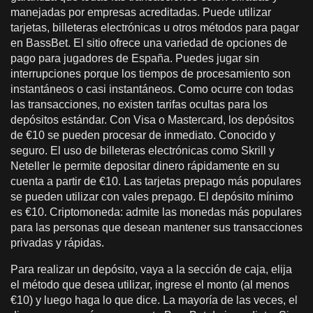
manejadas por empresas acreditadas. Puede utilizar
tarjetas, billeteras electrónicas u otros métodos para pagar
en BassBet. El sitio ofrece una variedad de opciones de
pago para jugadores de España. Puedes jugar sin
interrupciones porque los tiempos de procesamiento son
instantáneos o casi instantáneos. Como ocurre con todas
las transacciones, no existen tarifas ocultas para los
depósitos estándar. Con Visa o Mastercard, los depósitos
de €10 se pueden procesar de inmediato. Conocido y
seguro. El uso de billeteras electrónicas como Skrill y
Neteller le permite depositar dinero rápidamente en su
cuenta a partir de €10. Las tarjetas prepago más populares
se pueden utilizar con vales prepago. El depósito mínimo
es €10. Criptomoneda: admite las monedas más populares
para las personas que desean mantener sus transacciones
privadas y rápidas.
Para realizar un depósito, vaya a la sección de caja, elija
el método que desea utilizar, ingrese el monto (al menos
€10) y luego haga lo que dice. La mayoría de las veces, el