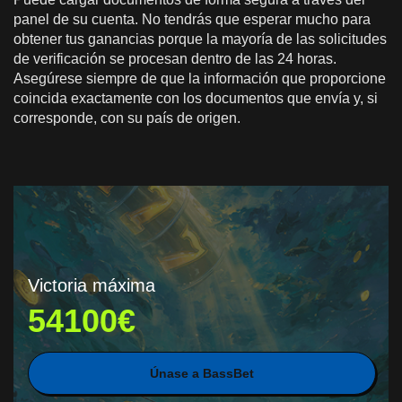
panel de su cuenta. No tendrás que esperar mucho para
obtener tus ganancias porque la mayoría de las solicitudes
de verificación se procesan dentro de las 24 horas.
Asegúrese siempre de que la información que proporcione
coincida exactamente con los documentos que envía y, si
corresponde, con su país de origen.
Victoria máxima
54100€
Únase a BassBet