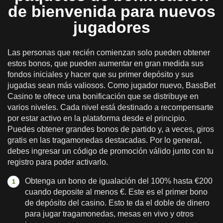
de bienvenida para nuevos
jugadores
Las personas que recién comienzan solo pueden obtener
estos bonos, que pueden aumentar en gran medida sus
fondos iniciales y hacer que su primer depósito y sus
jugadas sean más valiosos. Como jugador nuevo, BassBet
Casino te ofrece una bonificación que se distribuye en
varios niveles. Cada nivel está destinado a recompensarte
por estar activo en la plataforma desde el principio.
Puedes obtener grandes bonos de partido y, a veces, giros
gratis en las tragamonedas destacadas. Por lo general,
debes ingresar un código de promoción válido junto con tu
registro para poder activarlo.
Obtenga un bono de igualación del 100% hasta €200
cuando deposite al menos €. Este es el primer bono
de depósito del casino. Esto te da el doble de dinero
para jugar tragamonedas, mesas en vivo y otros