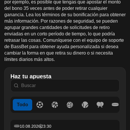
por ejemplo, es posible que tengas que apostar el monto
del bono 35 veces antes de poder retirar cualquier
ganancia. Lea los términos de su bonificación para obtener
más información. Por razones de seguridad, se pueden
agrupar grandes cantidades de solicitudes de retiro
enviadas en un corto período de tiempo, lo que podría
retrasar las cosas. Comuníquese con el equipo de soporte
de BassBet para obtener ayuda personalizada si desea
cambiar la forma en que retira su dinero o si necesita
límites diarios más altos.
Haz tu apuesta
Todo
10.08.2026
23:30