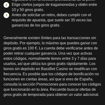
Elige ciertos juegos de tragamonedas y obtén entre
10 y 50 giros gratis.
Antes de solicitar un retiro, debes cumplir con el
requisito de apuesta, que suele ser 35 veces las
ganancias de los giros gratis.
Generalmente existen límites para las transacciones sin
depósito. Por ejemplo, lo máximo que puedes ganar con
giros gratis es 100 €. La cuenta debe verificarse antes de
poder retirar cualquier ganancia. Una vez que activas
estos códigos, normalmente tienes entre 3 y 7 días para
usarlos, así que utiliza tus giros gratis rápidamente. Los
bonos sin depósito en BassBet Casino se modifican con
frecuencia. Es posible que los códigos de bonificación no
funcionen en ciertas áreas, así que si eres de España,
consulta la sección Promociones para conocer los códigos
que funcionarán en tu área. Recuerde buscar ofertas de
giros gratis de temporada para obtener un valor adicional.